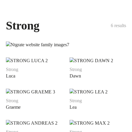
Wild
versatile
Strong
alfombra
Strong
Sharp
6 results
Brave
segmentos
retail
Crisp
hostelería
Bold
oficina
Strong
Strong
Soft
Luca
Dawn
sanidad
Shy
bienestar & gimnasio
Subtle
Strong
Strong
proyectos
Graeme
Lea
Colour
noticias
Brown
noticias
Strong
Strong